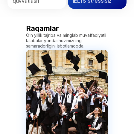
Bepul maslahat olish
Raqamlar
O‘n yillik tajriba va minglab muvaffaqiyatli
talabalar yondashuvimizning
samaradorligini isbotlamoqda.
Bizning vazifamiz - har bir
qadamda sifatli ta'lim va qo'llab-
quvvatlashdan foydalanish
imkoniyatini ta'minlashdir
Kontaktlar
info@universegroup.uz
+998 (55) 519-33-33
Manzil
Toshkent shahri, Amir
Temur ko'chasi, 107B,
Xalqaro biznes markazi