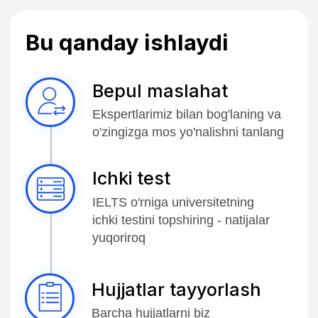
3 yilda
Haftasiga 20
bakalavriatni
soatgacha, yozda
yakunlang,
$19,000 gacha
$40,000+ tejang
daromad
Kafolatlangan
2 yillik ish
stajirovka
vizasi
2-kursdan
Diplom olgandan
keyin 1 yillik ish
keyin ish qidirish
tajribasi
vizasi
Buyuk
IELTSsiz
Britaniyada
kirish
ofis
24/7 qo'llab-
Ichki test orqali -
quvvatlash
IELTS stressisiz