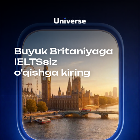
Buyuk Britaniyaga
IELTSsiz
o'qishga kiring
100% kirish kafolati
10-iyulgacha ariza
topshiring