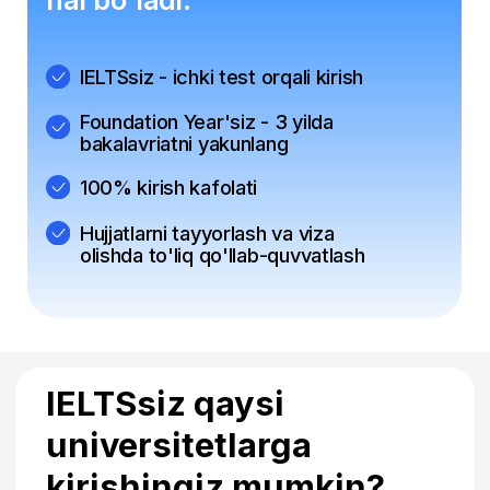
University of Birmingham
Oxford Brookes University
Brunel University London
Swansea University