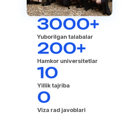
Samarqand, Mahmud
Qoshg'ariy ko'chasi, 49
bino, "Hamkor" biznes
markazi
3000+
Bizning sahifalarimiz
Yuborilgan talabalar
Instagram
200+
Telegram
Hamkor universitetlar
10
Yillik tajriba
0
Viza rad javoblari