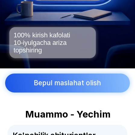
Bepul maslahat olish
Muammo - Yechim
Ko'pchilik abiturientlar
Buyuk Britaniyaga o'qishga
kirishni xohlaydi, lekin:
❌
IELTS topshirish qiyin va stressli
Foundation Year - qo'shimcha
❌
1 yil va $40,000+ xarajat
❌
Hujjatlarni to'g'ri tayyorlash murakkab
❌
Qabul qilinish kafolatlanmaydi