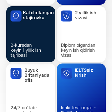
Kelajagingizga
birinchi qadamni
hozir qo'ying
Bepul maslahat olish uchun
ro'yxatdan o'ting - 10-
iyungacha!
Ismingiz
Telefon raqamingiz
Ingliz tili darajangiz
Ma'lumotlaringiz maxfiy saqlanadi.
Biz siz bilan 24 soat ichida bog'lanamiz