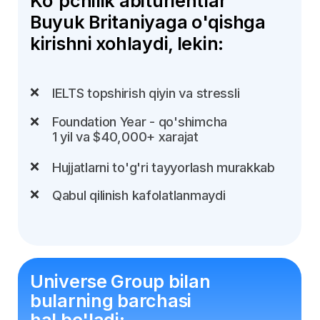
Universe Group bilan
bularning barchasi
hal bo'ladi:
IELTSsiz - ichki test orqali kirish
Foundation Year'siz - 3 yilda
bakalavriatni yakunlang
100% kirish kafolati
Hujjatlarni tayyorlash va viza
olishda to'liq qo'llab-quvvatlash
IELTSsiz qaysi
universitetlarga
kirishingiz mumkin?
Quyidagi universitetlarga ichki test
asosida kiring - IELTS shart emas