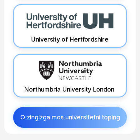
O'qishni boshlash
Sentyabr 2026 - Buyuk
Britaniyada o'qishni boshlang!
Asosiy afzalliklar
nega Universe Group
2-3 kunda
40% gacha
offer letter
tejash
Universitetlar
Erta rejalashtirish
bizning arizalarni
orqali katta
ustuvor ko'radi
chegirmalar
Foundation
O'qish
Year'siz
paytida
ishlash