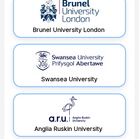
Bu qanday ishlaydi
Bepul maslahat
Ekspertlarimiz bilan bog'laning va
o'zingizga mos yo'nalishni tanlang
Ichki test
IELTS o'rniga universitetning
ichki testini topshiring - natijalar
yuqoriroq
Hujjatlar tayyorlash
Barcha hujjatlarni biz
tayyorlaymiz - 2-3 kunda offer
letter oling
Viza olish
100% viza olish ko'rsatkichi -
birorta ham rad javob olmagamiz