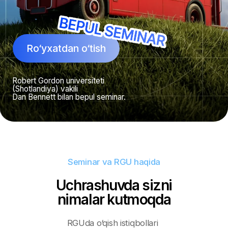
Dan Bennett bilan bepul seminar.
Seminar va RGU haqida
Uchrashuvda sizni
nimalar kutmoqda
RGUda o‘qish istiqbollari
Buyuk Britaniyadagi top 5
bitiruvchilarni ishga
joylashtirish bo‘yicha