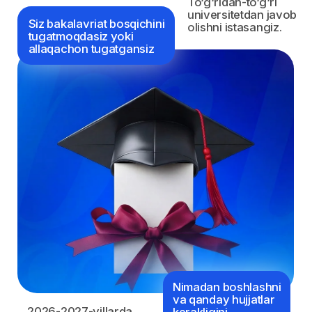
Yo‘nalish - Mutaxassislik
Seminarga yozilish
Birinchi qadamni
qo‘ying.Kelajagingizni
shu yerdan boshlang.
Xalqaro ta’lim sohasidagi ishonchli
hamkoringiz. Dunyoning 350 dan ortiq
yetakchi universitetlarining
O‘zbekistondagi rasmiy vakili. 4000 dan
ortiq qabul qilingan talabalarning 11 yillik
muvaffaqiyati.