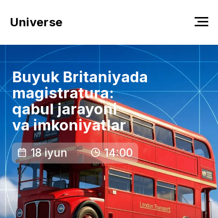
Universe
Buyuk Britaniyada
magistratura:
qabul jarayoni
va imkoniyatlar
18 iyun
14:00
Ro‘yxatdan o‘tish
Robert Gordon universiteti
(Shotlandiya) vakili