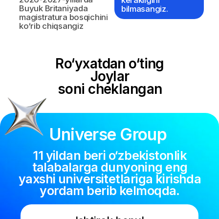
Ishtirok etmoq
Universe Group
Savollaringiz bormi?
Biz bilan bog‘laning
Kontaktlar
+998 (55) 519-33-33
info@universegroup.uz
Toshkent shahri,
Amir Temur
ko'chasi, 107B,
Xalqaro biznes markazi
Yordam
24/7 kuzatuv
Viza yordami
Savol-javob
Xavfsizlik
Huquqiy axborot
© Universe Group, 2026
All rights reserved