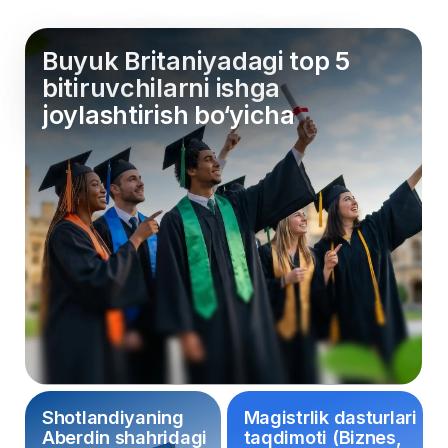
Shotlandiyaning
Magistrlik dasturlari
Aberdin shahridagi
taqdimoti (Biznes,
zamonaviy
IT, Muhandislik,
kampus.
Dizayn).
Hujjatlar, vizalar va
OTM vakili bilan
stipendiyalarga
to‘g‘ridan-to‘g‘ri
qo‘yiladigan
savol-javob
talablarni tahlil
sessiyasi.
qilish.
Seminar spikeri
Dan Bennett