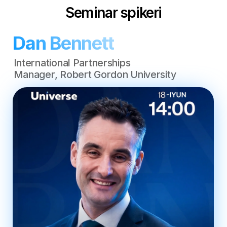
Joy band qilish
Seminar siz uchun,
agar
To‘g‘ridan-to‘g‘ri
universitetdan javob
Siz bakalavriat bosqichini
olishni istasangiz.
tugatmoqdasiz yoki
allaqachon tugatgansiz
Nimadan boshlashni
va qanday hujjatlar
2026-2027-yillarda
kerakligini