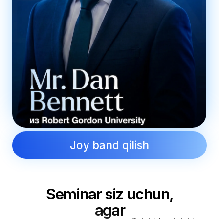
Buyuk Britaniyada
bilmasangiz.
magistratura bosqichini
ko‘rib chiqsangiz
Ro‘yxatdan o‘ting
Joylar
soni cheklangan
Universe Group
11 yildan beri o‘zbekistonlik
talabalarga dunyoning eng
yaxshi universitetlariga kirishda
yordam berib kelmoqda.
Ishtirok bepul
Oldindan joy band qiling
Telefon raqami