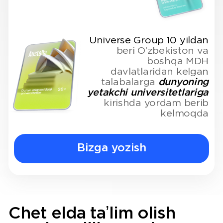
Kamronbek
Nurbek Turobov
Tursunmuhammadov
City University of
London и Harvard
Northumbria University
University
London, Accounting and
(management)
Finance BSc
«Universe Group ko‘magida
«Universe Group menga turli
hujjatlarimni to‘g‘ri tayyorladim va
yo‘nalishlarni solishtirishda
murakkab qabul jarayonidan
yordam berdi va menga eng
muvaffaqiyatli o‘tdim.»
mos ekanini tushunishga
ko‘maklashdi.»
Bizning vazifamiz - har bir
qadamda sifatli ta'lim va qo'llab-
quvvatlashdan foydalanish
imkoniyatini ta'minlashdir
Kontaktlar
info@universegroup.uz
+998 (55) 519-33-33