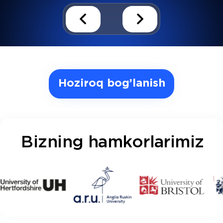
University
University of
of Bristol
Birmingham
Russell Group‘ning yetakchi
Biznes va texnologiyaga eʼti
universitetlaridan biri, muhandislik
qaratgan yetakchi tadqiqot
va tibbiyot sohasida kuchli.
universiteti.
Biz Haqimizda
Biz chet eldagi
ta'lim yangi
imkoniyatlar
eshigini ochishiga
ishonamiz
Universe Group 10 yildan