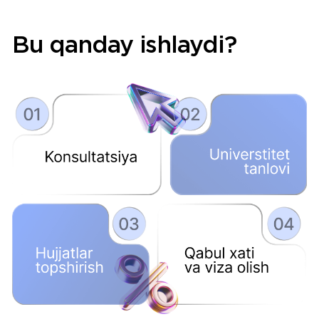
beri O‘zbekiston va
boshqa MDH
davlatlaridan kelgan
talabalarga
dunyoning
yetakchi universitetlariga
kirishda yordam berib
kelmoqda
Bizga yozish
Chet elda taʼlim olish
qanday qilib yangi
imkoniyatlar eshigini
ochadi?
Xalqaro diplom
Chet el universiteti diplomi butun
dunyo bo‘ylab eʼtirof etiladi va nufuzli
kompaniya hamda tashkilotlarga yo‘l
ochadi