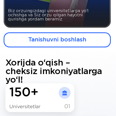
Xorijda o‘qish –
cheksiz imkoniyatlarga
yo‘l!