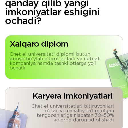
Manzil
Toshkent shahri, Amir
Temur ko'chasi, 107B,
Xalqaro biznes markazi
Samarqand, Mahmud
Qoshg'ariy ko'chasi, 49
bino, "Hamkor" biznes
markazi
Andijon, Bobur shoh
ko‘chasi, 53, “Hamkor”
biznes markazi
Bizning sahifalarimiz
Instagram
Telegram