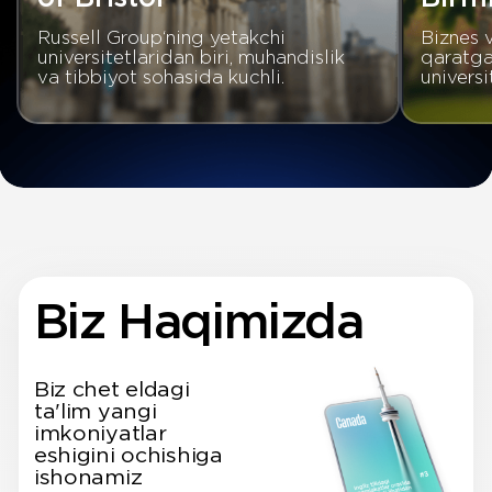
Imkoniyatlarni muhokamo qilish
Bepul konsultatsiyada
nima olasiz?
Sharhlar