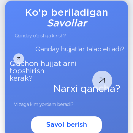
universitetga kirish uchun
sizga kerak bo‘ladigan
barcha yordam
Dastur va
mamlakatni
aniq tanlash
Biz real kirish imkoniyati
va qulay o‘qish sharoitiga
ega universitetlarni
tanlab beramiz.
Hujjatlarni
tayyorlash va
topshirish
Hujjatlar universitet va
viza xizmatlari
standartlariga to‘liq mos
holda rasmiylashtiriladi.
Chet elda qo‘llab-
quvvatlash
Siz yetib kelganingizdan
keyin ham yordam berib
turamiz: o‘qish, turar joy,
yangi mamlakatda
moslashish.