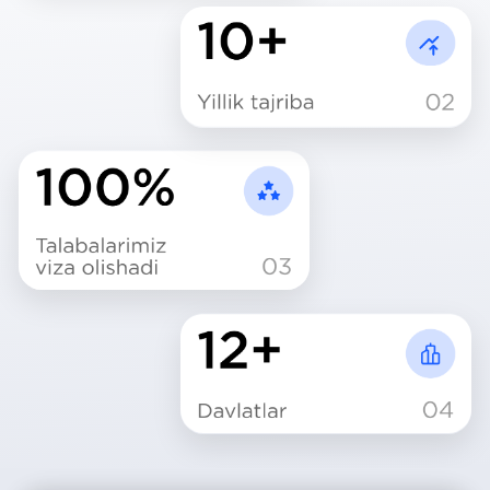
Ko‘p beriladigan
Savollar
Qanday o'qishga kirish?
Qanday hujjatlar talab etiladi?
Qachon hujjatlarni
topshirish
kerak?
Narxi qancha?
Vizaga kim yordam beradi?
Savol berish
Orzuingizdagi