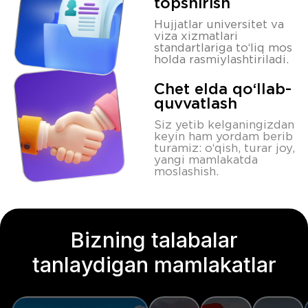
Hoziroq bog’lanish
Bizning hamkorlarimiz
Bu qanday ishlaydi?