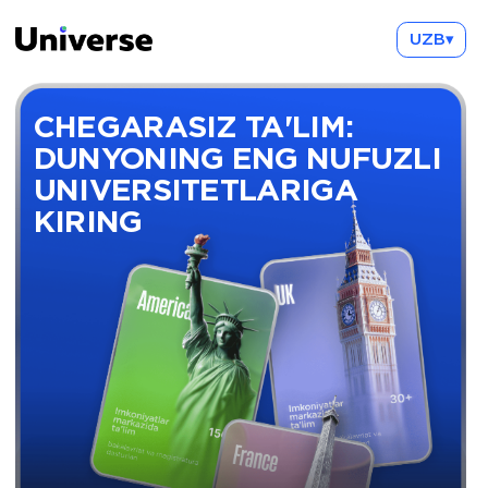
UZB▾
CHEGARASIZ TA'LIM:
DUNYONING ENG NUFUZLI
UNIVERSITETLARIGA
KIRING
Biz orzuingizdagi universitetlarga yo'l
ochishga va Siz orzu qilgan hayotni
qurishga yordam beramiz
Tanishuvni boshlash