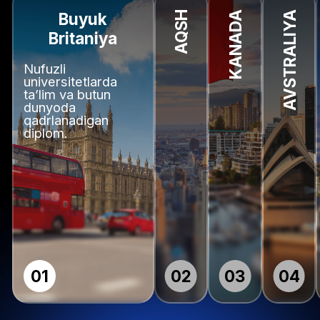
Bizning talabalarimiz
qayerda o'qishadi?
Bizning talabalarimiz dunyoning eng
nufuzli universitetlarida o'qishadi - Siz
ham shu universitetlarga o'qishga
kirishingizda yordam beramiz