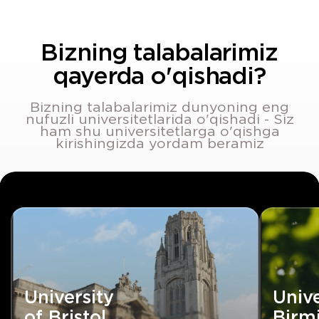
Karyera imkoniyatlari
Chet el universitetlari bitiruvchilari
o‘rtacha mahalliy taʼlim olgan
tengdoshlariga nisbatan 30–50%
ko‘proq daromad olishadi
Shaxsiy rivojlanish
Chet elda o‘qish talabalarga mustaqil,
ishonchli va jahon mehnat bozorida
talabga ega mutaxassis bo‘lishga
yordam beradi
Sayohat va tajriba
Talabalar o‘ziga xos hayotiy tajribaga
ega bo‘lishadi, yangi mamlakatlar va
madaniyatlarni kashf etib,
dunyoqarashini kengaytiradilar